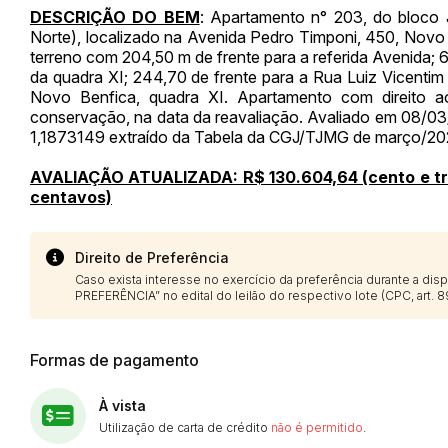
DESCRIÇÃO DO BEM
: Apartamento n° 203, do bloco J,
Norte), localizado na Avenida Pedro Timponi, 450, Novo 
terreno com 204,50 m de frente para a referida Avenida;
da quadra XI; 244,70 de frente para a Rua Luiz Vicenti
Novo Benfica, quadra XI. Apartamento com direito 
conservação, na data da reavaliação. Avaliado em 08/03
1,1873149 extraído da Tabela da CGJ/TJMG de março/2
AVALIAÇÃO ATUALIZADA: R$ 130.604,64 (cento e trin
centavos)
Direito de Preferência
Caso exista interesse no exercício da preferência durante a di
PREFERÊNCIA” no edital do leilão do respectivo lote (CPC, art. 89
Formas de pagamento
À vista
Utilização de carta de crédito
não é permitido
.