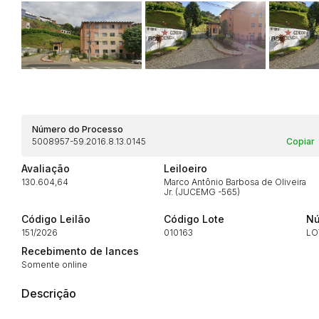
Habilite-se para efetu
Número do Processo
5008957-59.2016.8.13.0145
Copiar
Avaliação
Leiloeiro
130.604,64
Marco Antônio Barbosa de Oliveira
Envie sua Proposta
Jr. (JUCEMG -565)
Código Leilão
Código Lote
Nú
151/2026
010163
LO
Recebimento de lances
Somente online
Descrição