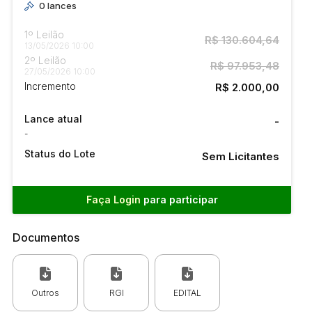
0
lances
1º Leilão
R$ 130.604,64
13/05/2026 10:00
2º Leilão
R$ 97.953,48
27/05/2026 10:00
Incremento
R$ 2.000,00
Lance atual
-
-
Status do Lote
Sem Licitantes
Faça Login
para participar
Documentos
Outros
RGI
EDITAL