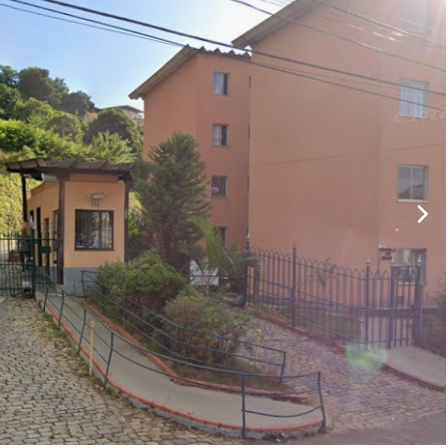
Veículos
Caminhão
Caminhões
Carro
Reboque