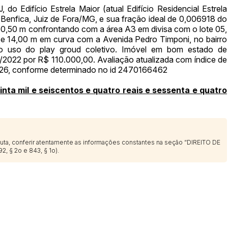
 do Edifício Estrela Maior (atual Edifício Residencial Estrela
Benfica, Juiz de Fora/MG, e sua fração ideal de 0,006918 do
 60,50 m confrontando com a área A3 em divisa com o lote 05,
m e 14,00 m em curva com a Avenida Pedro Timponi, no bairro
ao uso do play groud coletivo. Imóvel em bom estado de
/2022 por R$ 110.000,00. Avaliação atualizada com índice de
026, conforme determinado no id 2470166462
ta mil e seiscentos e quatro reais e sessenta e quatro
sputa, conferir atentamente as informações constantes na seção “DIREITO DE
2, § 2o e 843, § 1o).