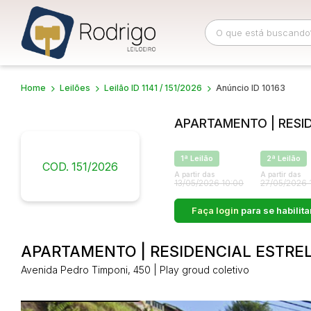
Home
Leilões
Leilão ID 1141 / 151/2026
Anúncio ID 10163
Busca por palavra-chave
Categoria
APARTAMENTO | RESID
Bairro
Comitente
1ª Leilão
2ª Leilão
COD. 151/2026
A partir das
A partir das
13/05/2026 10:00
27/05/2026 
Faça login
para se habilita
APARTAMENTO | RESIDENCIAL ESTREL
Avenida Pedro Timponi, 450 | Play groud coletivo