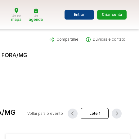
Entrar
Criar conta
Ver no
Ver
mapa
agenda
Compartilhe
Dúvidas e contato
dos
Cidade
E FORA/MG
 de valor
até
R$
Pesquisar
A/MG
Voltar para o evento