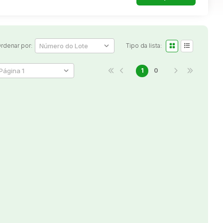
rdenar por:
Tipo da lista:
1
0