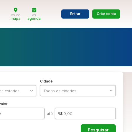
Entrar
Criar conta
Ver no
Ver
mapa
agenda
Cidade
valor
até
R$
Pesquisar