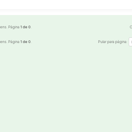
Veículos
Caminhão
Caminhões
Carro
tens. Página
1 de 0
.
O
Reboque
tens. Página
1 de 0
.
Pular para página: