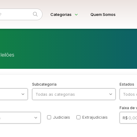
Categorias
Quem Somos
Diversos
Home
Arma/Segurança
Eventos
Combustível
leilões
Fale Conosco
Imóveis
Apartamento
Apartamentos
Casa
Comercial
Subcategoria
Estados
Hotel
Imovel
Lote
Lote de Terreno
Lote/Trreno
Faixa de 
Ponto Comercial
Pousada
Judiciais
Extrajudiciais
R$
Prédio Comercial
Rural
Terreno
Vaga de Garagem