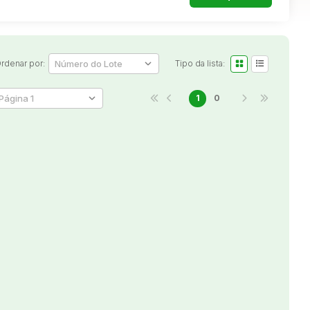
rdenar por:
Tipo da lista:
1
0