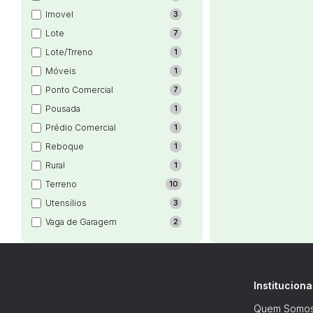
Imovel
3
Lote
7
Lote/Trreno
1
Móveis
1
Ponto Comercial
7
Pousada
1
Prédio Comercial
1
Reboque
1
Rural
1
Terreno
10
Utensílios
3
Vaga de Garagem
2
Instituciona
Quem Somo