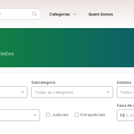
Categorias
Quem Somos
Diversos
Home
Arma/Segurança
Eventos
Combustível
leilões
Fale Conosco
Imóveis
Apartamento
Apartamentos
Casa
Comercial
Subcategoria
Estados
Hotel
Imovel
Lote
Lote/Trreno
Ponto Comercial
Faixa de 
Pousada
Prédio Comercial
Judiciais
Extrajudiciais
R$
Rural
Terreno
Vaga de Garagem