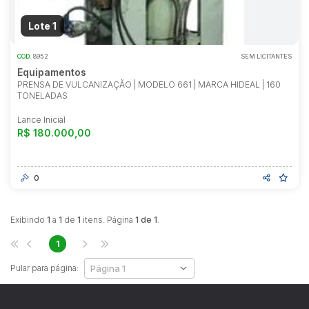
Reboque
Lote 1
COD.
8952
SEM LICITANTES
Equipamentos
PRENSA DE VULCANIZAÇÃO | MODELO 661 | MARCA HIDEAL | 160
TONELADAS
Lance Inicial
R$ 180.000,00
0
Habilite-se para efetuar lances ou
propostas
Exibindo
1
a
1
de
1
itens. Página
1 de 1
.
1
Pular para página: