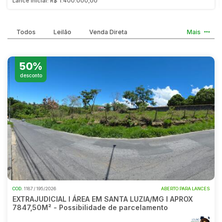
Lance inicial: R$ 1.400.000,00
Comercial
Hotel
Pesquisar
Todos
Leilão
Venda Direta
Mais
Imovel
Lote
Lote/Trreno
50%
desconto
Ponto Comercial
Pousada
Prédio Comercial
Rural
Terreno
Vaga de Garagem
Veículos
Caminhão
COD.
1187 / 195/2026
ABERTO PARA LANCES
Caminhões
EXTRAJUDICIAL I ÁREA EM SANTA LUZIA/MG I APROX
7847,50M² - Possibilidade de parcelamento
Carro