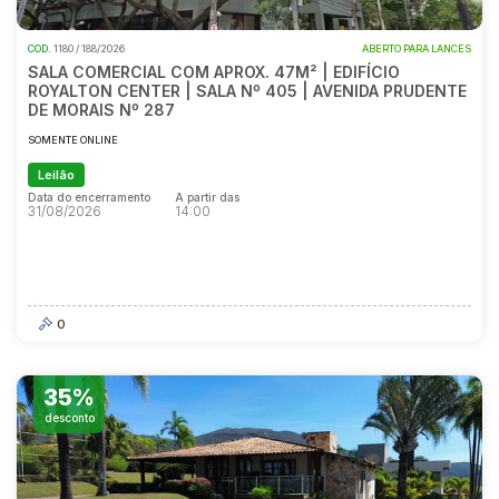
COD.
1180 / 188/2026
ABERTO PARA LANCES
SALA COMERCIAL COM APROX. 47M² | EDIFÍCIO
ROYALTON CENTER | SALA Nº 405 | AVENIDA PRUDENTE
DE MORAIS Nº 287
SOMENTE ONLINE
Leilão
Data do encerramento
A partir das
31/08/2026
14:00
Data do encerramento
A partir das
31/08/2026
14:00
0
35%
desconto