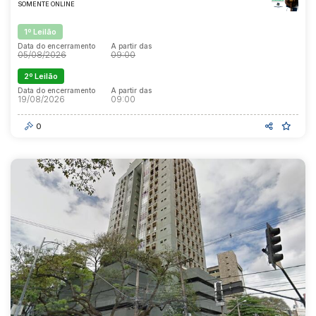
Reboque
SOMENTE ONLINE
1º Leilão
Data do encerramento
A partir das
05/08/2026
09:00
2º Leilão
Data do encerramento
A partir das
19/08/2026
09:00
0