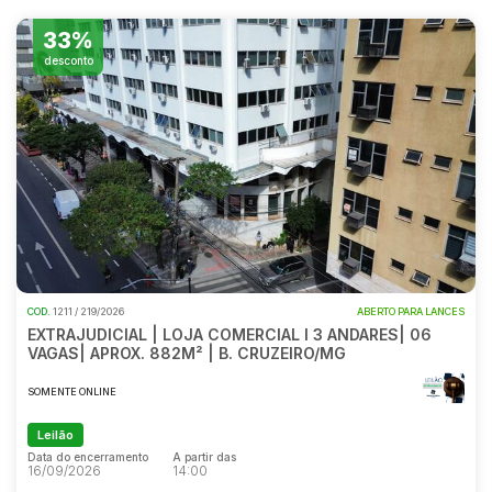
33%
desconto
COD.
1211 / 219/2026
ABERTO PARA LANCES
EXTRAJUDICIAL | LOJA COMERCIAL I 3 ANDARES| 06
VAGAS| APROX. 882M² | B. CRUZEIRO/MG
SOMENTE ONLINE
Leilão
Data do encerramento
A partir das
16/09/2026
14:00