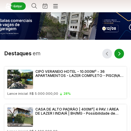
Entrar
Criar conta
Entrar
Site
e
Busca por palavra-chave
Agenda
m Somos
Quem Somos
ntos
Destaques
em
Categoria
Subcategoria
e Conosco
Contato
Busca por categoria
CIPÓ VERANEIO HOTEL - 10.000M² - 36
Estados
Cidade
APARTAMENTOS - LAZER COMPLETO - PISCINA
Diversos
NATURAL - ACESSO EXCLUSIVO AO RIO CIPÓ |
Arma/Segurança
SERRA DO CIPÓ/MG
Combustível
Lance inicial: R$ 5.000.000,00
28%
Bairro
Comitente
Imóveis
Apartamento
CASA DE ALTO PADRÃO | 400M²| 4 PAV. I ÁREA
DE LAZER I INDAIÁ | BH/MG - Possibilidade de
Judiciais
Extrajudiciais
Apartamentos
Parcelamento.
Faixa de valor
Casa
R$
R$
até