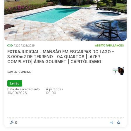
COD.
1220 / 228/2026
ABERTO PARA LANCES
EXTRAJUDICIAL I MANSÃO EM ESCARPAS DO LAGO -
3.000m2 DE TERRENO | 04 QUARTOS |LAZER
COMPLETO| ÁREA GOURMET | CAPITÓLIO/MG
SOMENTE ONLINE
Leilão
Data do encerramento
A partir das
16/09/2026
09:00
Data do encerramento
A partir das
16/09/2026
09:00
0